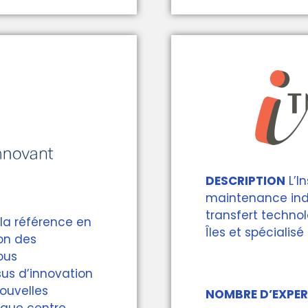
DESCRIPTION
L’I
maintenance indus
transfert techno
 la référence en
Îles et spécialis
ion des
ous
us d’innovation
ouvelles
NOMBRE D’EXPERT