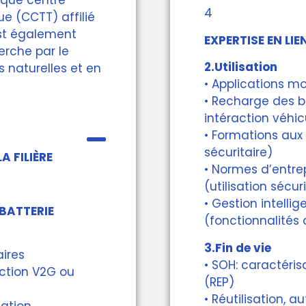
t que centre
4
ue (CCTT) affilié
est également
EXPERTISE EN LIE
rche par le
2.Utilisation
 naturelles et en
• Applications mo
• Recharge des b
intéraction véhicu
• Formations aux 
sécuritaire)
A FILIÈRE
• Normes d’entr
(utilisation sécur
• Gestion intellig
 BATTERIE
(fonctionnalités
3.Fin de vie
aires
• SOH: caractéris
action V2G ou
(REP)
é
• Réutilisation, a