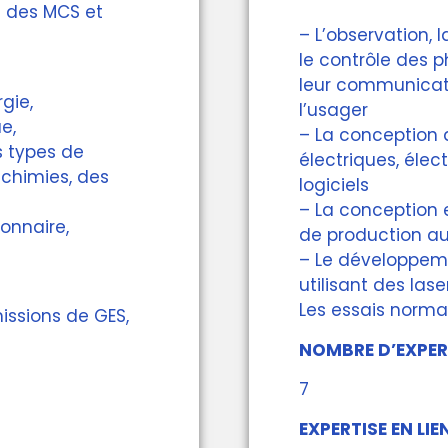
on des MCS et
– L’observation,
le contrôle des 
leur communicati
gie,
l’usager
e,
– La conception 
s types de
électriques, éle
 chimies, des
logiciels
– La conception 
ionnaire,
de production a
– Le développeme
utilisant des lase
Les essais norma
issions de GES,
NOMBRE D’EXPERT
7
EXPERTISE EN LIE