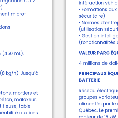
prégnation CO 2
intéraction véhicu
r)
• Formations aux 
ement micro-
sécuritaire)
• Normes d’entr
tions
(utilisation sécur
• Gestion intellig
(fonctionnalités
VALEUR PARC ÉQ
h (450 mL).
4 millions de doll
(8 kg/h). Jusqu’à
PRINCIPAUX ÉQUI
BATTERIE
Réseau électriqu
tons, mortiers et
groupes variateu
béton, malaxeur,
alimentés par le
ifieuse, table
Québec. Le premi
éabilité aux ions
moteur de 15 kW 