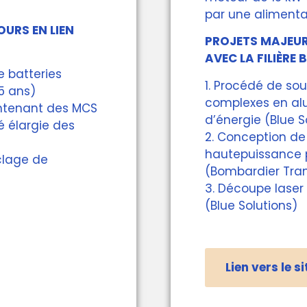
par une alimenta
URS EN LIEN
PROJETS MAJEURS
AVEC LA FILIÈRE 
 batteries
1. Procédé de s
 5 ans)
complexes en al
ontenant des MCS
d’énergie (Blue S
 élargie des
2. Conception de
hautepuissance 
yclage de
(Bombardier Tran
3. Découpe laser 
(Blue Solutions)
Lien vers le s