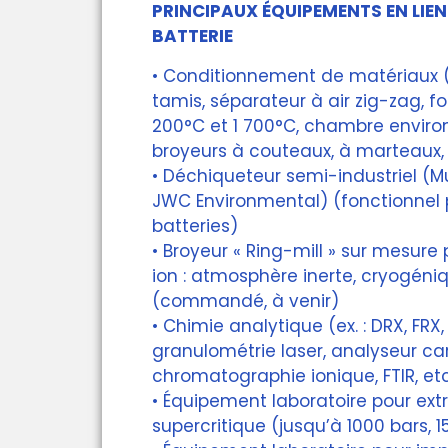
PRINCIPAUX ÉQUIPEMENTS EN LIEN 
BATTERIE
• Conditionnement de matériaux (e
tamis, séparateur à air zig-zag, f
200°C et 1 700°C, chambre envir
broyeurs à couteaux, à marteaux, p
• Déchiqueteur semi-industriel (M
JWC Environmental) (fonctionnel
batteries)
• Broyeur « Ring-mill » sur mesure 
ion : atmosphère inerte, cryogéni
(commandé, à venir)
• Chimie analytique (ex. : DRX, FRX,
granulométrie laser, analyseur ca
chromatographie ionique, FTIR, etc
• Équipement laboratoire pour ext
supercritique (jusqu’à 1000 bars, 