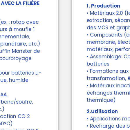
AVEC LA FILIÈRE
1. Production
• Matériaux 2.0 (
extraction, sépar
x. : rotap avec
des MCS et graph
ours à moufle 1
• Composants (a
onnementale,
membrane, électr
lanétaire, etc.)
matériaux, perfor
uffin Monster de
• Assemblage: Co
 pourbroyage
batteries
• Formations aux 
pour batteries Li-
transformation, 
que, humide
• Matériaux inacti
échanges thermiq
 AA,
thermique)
rbone/soufre,
.)
2.Utilisation
raction CO 2
• Applications mo
150°C)
• Recharge des b