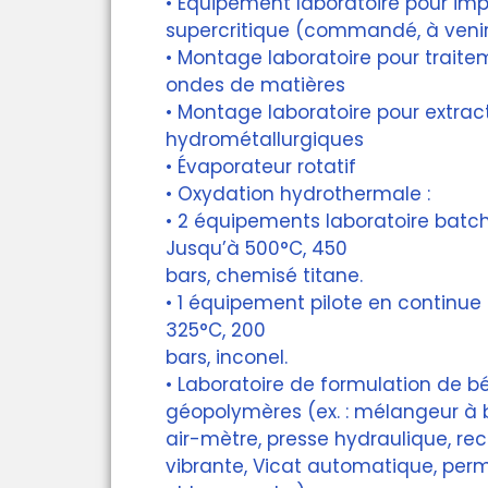
• Équipement laboratoire pour im
supercritique (commandé, à veni
• Montage laboratoire pour trait
ondes de matières
• Montage laboratoire pour extrac
hydrométallurgiques
• Évaporateur rotatif
• Oxydation hydrothermale :
• 2 équipements laboratoire batc
Jusqu’à 500°C, 450
bars, chemisé titane.
• 1 équipement pilote en continue 
325°C, 200
bars, inconel.
• Laboratoire de formulation de bé
géopolymères (ex. : mélangeur à 
air-mètre, presse hydraulique, rect
vibrante, Vicat automatique, perm