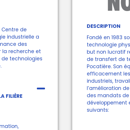
DESCRIPTION
e Centre de
e industrielle a
Fondé en 1983 so
ormance des
technologie phys
r la recherche et
but non lucratif
 de technologies
de transfert de t
.
Pocatière. Son éq
efficacement les
industriels, trava
l’amélioration de
des mandats de 
A FILIÈRE
développement e
suivants:
rmation,