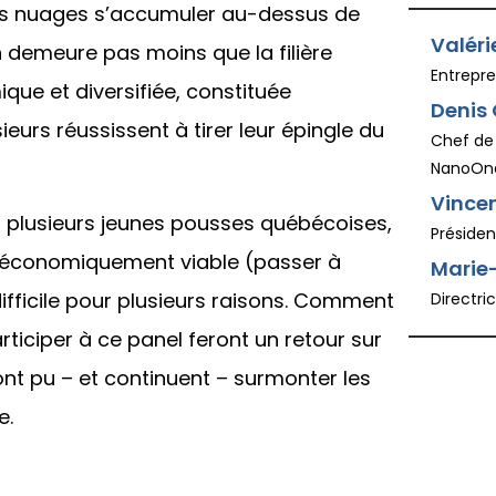
ues nuages s’accumuler au-dessus de
Valéri
’en demeure pas moins que la filière
Entrepre
ue et diversifiée, constituée
Denis 
ieurs réussissent à tirer leur épingle du
Chef de 
NanoOn
Vincen
ur plusieurs jeunes pousses québécoises,
Présiden
 économiquement viable (passer à
Marie-
 difficile pour plusieurs raisons. Comment
Directri
ticiper à ce panel feront un retour sur
nt pu – et continuent – surmonter les
e.