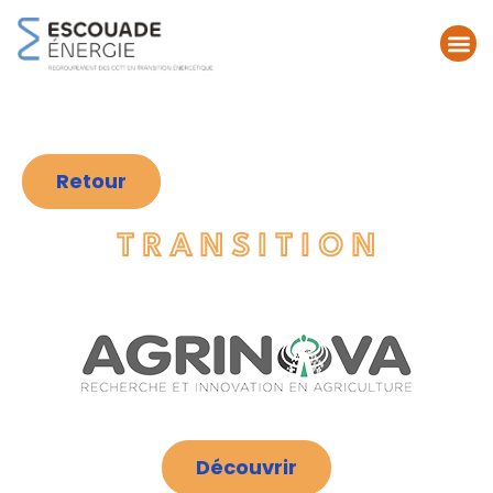
Retour
T R A N S I T I O N
Découvrir